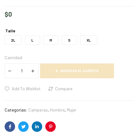
$
0
Talle
2L
L
M
S
XL
Cantidad
AGREGAR AL CARRITO
Add To Wishlist
Compare
Categorias:
Camperas
,
Hombre
,
Mujer
Facebook
Twitter
Linkedin
Pinterest