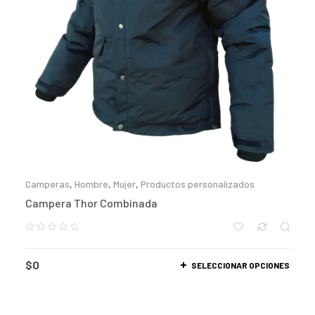
Camperas
,
Hombre
,
Mujer
,
Productos personalizados
Campera Thor Combinada
$
0
SELECCIONAR OPCIONES