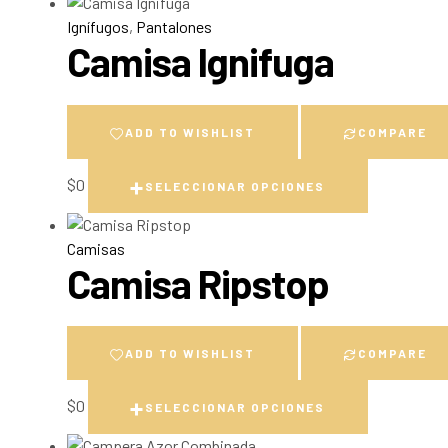
Ignífugos
,
Pantalones
Camisa Ignifuga
ADD TO WISHLIST
COMPARE
$
0
SELECCIONAR OPCIONES
Camisas
Camisa Ripstop
ADD TO WISHLIST
COMPARE
$
0
SELECCIONAR OPCIONES