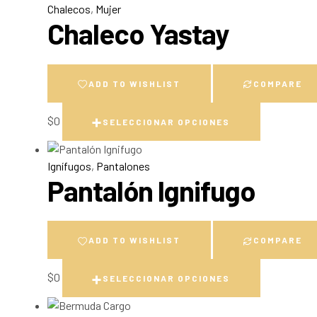
Chalecos
,
Mujer
Chaleco Yastay
ADD TO WISHLIST
COMPARE
$
0
SELECCIONAR OPCIONES
Ignífugos
,
Pantalones
Pantalón Ignifugo
ADD TO WISHLIST
COMPARE
$
0
SELECCIONAR OPCIONES