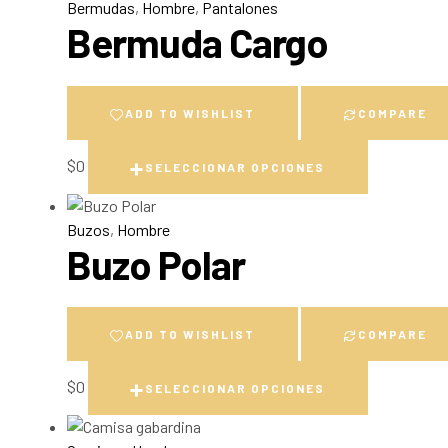
Bermudas
,
Hombre
,
Pantalones
Bermuda Cargo
ADD TO WISHLIST
COMPARE
$
0
SELECCIONAR OPCIONES
Buzos
,
Hombre
Buzo Polar
ADD TO WISHLIST
COMPARE
$
0
SELECCIONAR OPCIONES