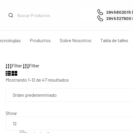
2645802015 
2645327900 (
ecnologías
Productos
Sobre Nosotros
Tabla de talles
Filter
Filter
Mostrando 1–12 de 47 resultados
Show