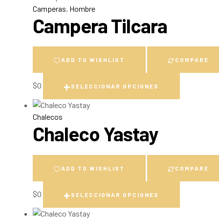
Camperas
,
Hombre
Campera Tilcara
ADD TO WISHLIST
COMPARE
$
0
SELECCIONAR OPCIONES
Chalecos
Chaleco Yastay
ADD TO WISHLIST
COMPARE
$
0
SELECCIONAR OPCIONES