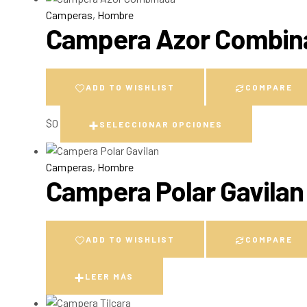
Camperas
,
Hombre
Campera Azor Combin
ADD TO WISHLIST
COMPARE
$
0
SELECCIONAR OPCIONES
Camperas
,
Hombre
Campera Polar Gavilan
ADD TO WISHLIST
COMPARE
LEER MÁS