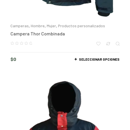
Camperas
,
Hombre
,
Mujer
,
Productos personalizados
Campera Thor Combinada
$
0
SELECCIONAR OPCIONES