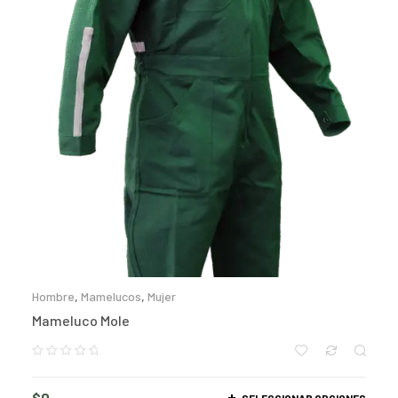
Hombre
,
Mamelucos
,
Mujer
Mameluco Mole
$
0