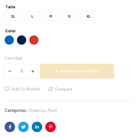
Talle
2L
L
M
S
XL
Color
Cantidad
AGREGAR AL CARRITO
Add To Wishlist
Compare
Categorias:
Chalecos
,
Mujer
Facebook
Twitter
Linkedin
Pinterest