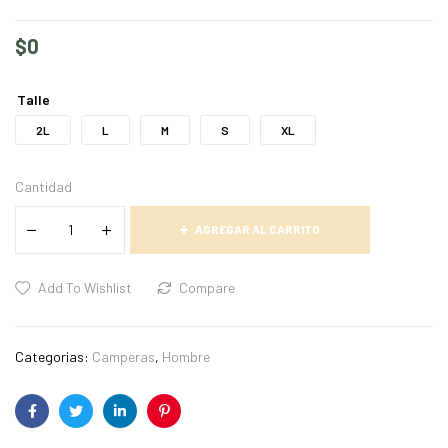
$
0
Talle
2L
L
M
S
XL
Cantidad
AGREGAR AL CARRITO
Add To Wishlist
Compare
Categorias:
Camperas
,
Hombre
Facebook
Twitter
Linkedin
Pinterest