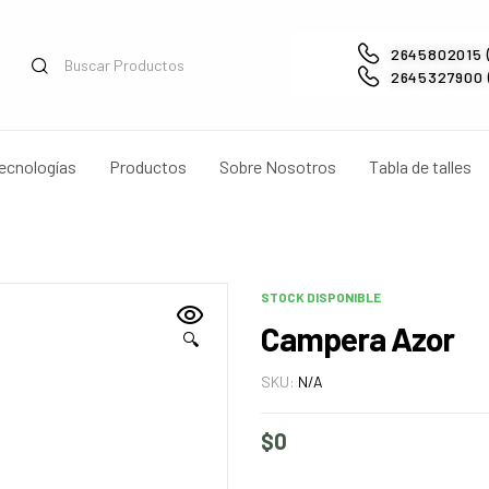
2645802015 
2645327900 (
ecnologías
Productos
Sobre Nosotros
Tabla de talles
STOCK DISPONIBLE
Campera Azor
🔍
SKU:
N/A
$
0