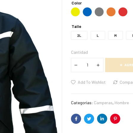
Color
Talle
2L
L
M
Cantidad
AGRE
Add To Wishlist
Compa
Categorias:
Camperas
,
Hombre
Facebook
Twitter
Linkedin
Pinterest