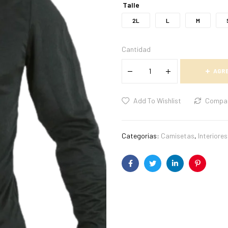
Talle
2L
L
M
Cantidad
AGRE
Add To Wishlist
Compa
Categorias:
Camisetas
,
Interiore
Facebook
Twitter
Linkedin
Pinterest