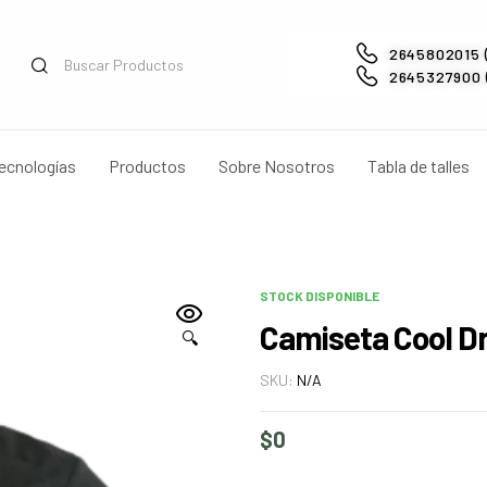
2645802015 
2645327900 (
ecnologías
Productos
Sobre Nosotros
Tabla de talles
STOCK DISPONIBLE
Camiseta Cool D
🔍
SKU:
N/A
$
0