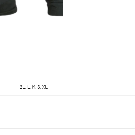
2L
,
L
,
M
,
S
,
XL