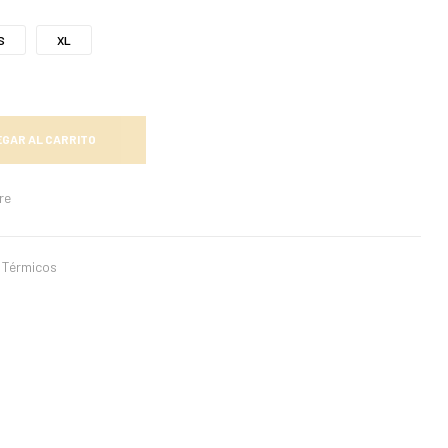
S
XL
GAR AL CARRITO
re
s Térmicos