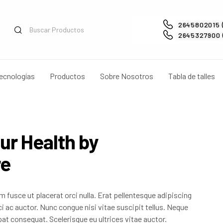
2645802015 
2645327900 (
ecnologías
Productos
Sobre Nosotros
Tabla de talles
ur Health by
re
 fusce ut placerat orci nulla. Erat pellentesque adipiscing
 ac auctor. Nunc congue nisi vitae suscipit tellus. Neque
at consequat. Scelerisque eu ultrices vitae auctor.