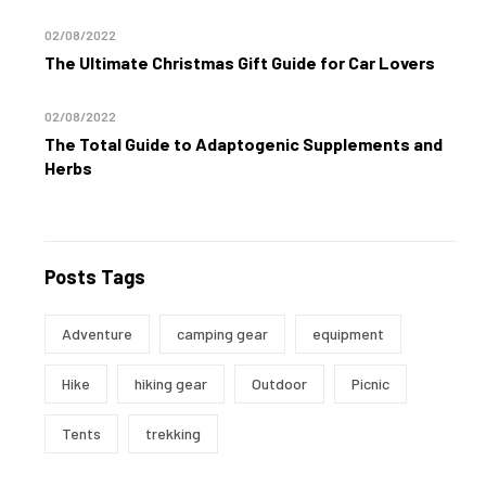
02/08/2022
The Ultimate Christmas Gift Guide for Car Lovers
02/08/2022
The Total Guide to Adaptogenic Supplements and
Herbs
Posts Tags
Adventure
camping gear
equipment
Hike
hiking gear
Outdoor
Picnic
Tents
trekking