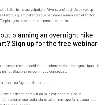
is tellus in metus vulputate. Viverra orci sagittis eu volutp
Vitae tempus quam pellentesque nec nam aliquam sem et tortor.
 Turpis egestas sed tempus urna et pharetra.
out planning an overnight hike
t? Sign up for the free webinar
o eiusmod tempor incididunt ut labore et dolore magna aliqua. Ut
s nisi ut aliquip ex ea commodo consequat.
um dolore eu fugiat nulla pariatur.
i officia deserunt mollit anim id est laborum. Sed ut
santium doloremque laudantium, totam rem aperiam, eaque ipsa
 dicta sunt explicabo.