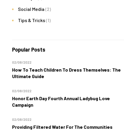
Social Media
(2)
Tips & Tricks
(1)
Popular Posts
02/08/2022
How To Teach Children To Dress Themselves: The
Ultimate Guide
02/08/2022
Honor Earth Day Fourth Annual Ladybug Love
Campaign
02/08/2022
Providing Filtered Water For The Communities