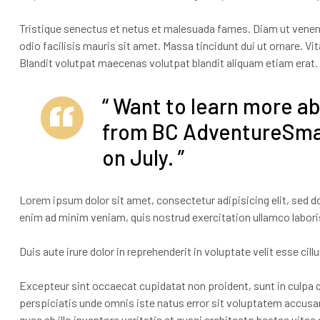
Tristique senectus et netus et malesuada fames. Diam ut venenat
odio facilisis mauris sit amet. Massa tincidunt dui ut ornare. 
Blandit volutpat maecenas volutpat blandit aliquam etiam erat.
“ Want to learn more ab
from BC AdventureSmar
on July. ”
Lorem ipsum dolor sit amet, consectetur adipisicing elit, sed d
enim ad minim veniam, quis nostrud exercitation ullamco labori
Duis aute irure dolor in reprehenderit in voluptate velit esse cill
Excepteur sint occaecat cupidatat non proident, sunt in culpa qu
perspiciatis unde omnis iste natus error sit voluptatem accu
quae ab illo inventore veritatis et quasi architecto beatae vitae