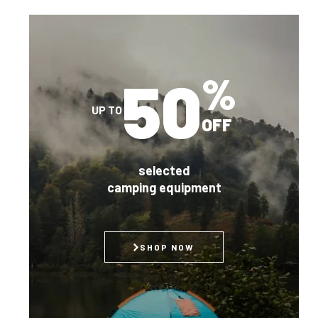
50
%
UP TO
OFF
selected
camping equipment
SHOP NOW