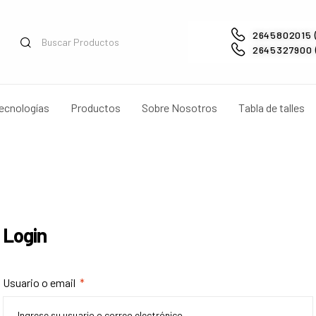
2645802015 
2645327900 (
ecnologías
Productos
Sobre Nosotros
Tabla de talles
Login
Usuario o email
*